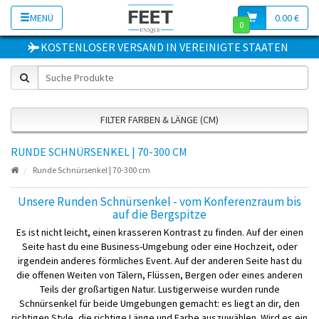
MENÜ
0.00 €
0
KOSTENLOSER VERSAND
IN
VEREINIGTE STAATEN
FILTER FARBEN & LÄNGE (CM)
RUNDE SCHNÜRSENKEL | 70-300 CM
Runde Schnürsenkel | 70-300 cm
Unsere Runden Schnürsenkel - vom Konferenzraum bis
auf die Bergspitze
Es ist nicht leicht, einen krasseren Kontrast zu finden. Auf der einen
Seite hast du eine Business-Umgebung oder eine Hochzeit, oder
irgendein anderes förmliches Event. Auf der anderen Seite hast du
die offenen Weiten von Tälern, Flüssen, Bergen oder eines anderen
Teils der großartigen Natur. Lustigerweise wurden runde
Schnürsenkel für beide Umgebungen gemacht: es liegt an dir, den
richtigen Style, die richtige Länge und Farbe auszuwählen. Wird es ein