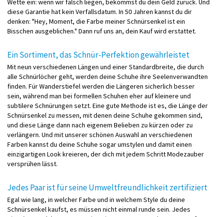
Wette ein: wenn wir falsch liegen, bekommst du dein Geld zurück. Und
diese Garantie hat kein Verfallsdatum. In 50 Jahren kannst du dir
denken: "Hey, Moment, die Farbe meiner Schnürsenkel ist ein
Bisschen ausgeblichen." Dann ruf uns an, dein Kauf wird erstattet.
Ein Sortiment, das Schnür-Perfektion gewährleistet
Mit neun verschiedenen Längen und einer Standardbreite, die durch
alle Schnürlöcher geht, werden deine Schuhe ihre Seelenverwandten
finden. Für Wanderstiefel werden die Längeren sicherlich besser
sein, während man bei formellen Schuhen eher auf kleinere und
subtilere Schnürungen setzt. Eine gute Methode ist es, die Länge der
Schnürsenkel zu messen, mit denen deine Schuhe gekommen sind,
und diese Länge dann nach eigenem Belieben zu kürzen oder zu
verlängern. Und mit unserer schönen Auswahl an verschiedenen
Farben kannst du deine Schuhe sogar umstylen und damit einen
einzigartigen Look kreieren, der dich mit jedem Schritt Modezauber
versprühen lässt.
Jedes Paar ist für seine Umweltfreundlichkeit zertifiziert
Egal wie lang, in welcher Farbe und in welchem Style du deine
Schnürsenkel kaufst, es müssen nicht einmal runde sein. Jedes