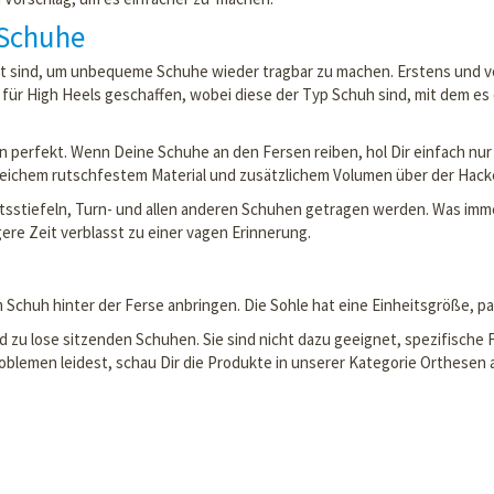
 Schuhe
 sind, um unbequeme Schuhe wieder tragbar zu machen. Erstens und vor 
r für High Heels geschaffen, wobei diese der Typ Schuh sind, mit dem es 
gen perfekt. Wenn Deine Schuhe an den Fersen reiben, hol Dir einfach nur
ichem rutschfestem Material und zusätzlichem Volumen über der Hacke
sstiefeln, Turn- und allen anderen Schuhen getragen werden. Was immer
e Zeit verblasst zu einer vagen Erinnerung.
m Schuh hinter der Ferse anbringen. Die Sohle hat eine Einheitsgröße, p
nd zu lose sitzenden Schuhen. Sie sind nicht dazu geeignet, spezifisc
blemen leidest, schau Dir die Produkte in unserer Kategorie Orthesen 