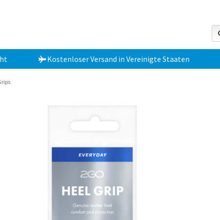
ht
Kostenloser Versand
in
Vereinigte Staaten
rips