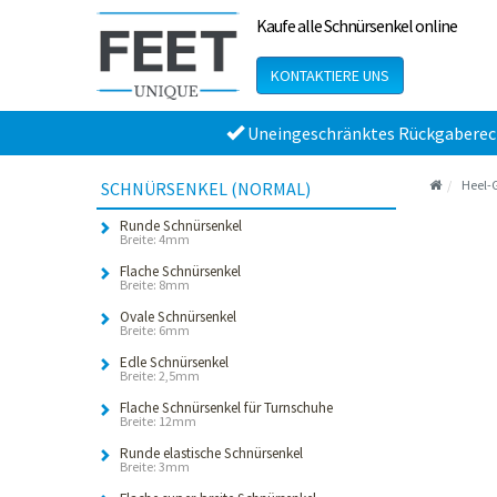
Kaufe alle Schnürsenkel online
KONTAKTIERE UNS
Uneingeschränktes Rückgaberec
Heel-G
SCHNÜRSENKEL (NORMAL)
Runde Schnürsenkel
Breite: 4mm
Flache Schnürsenkel
Breite: 8mm
Ovale Schnürsenkel
Breite: 6mm
Edle Schnürsenkel
Breite: 2,5mm
Flache Schnürsenkel für Turnschuhe
Breite: 12mm
Runde elastische Schnürsenkel
Breite: 3mm