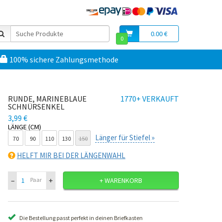
0.00 €
0
100% sichere Zahlungsmethode
RUNDE, MARINEBLAUE
1770+ VERKAUFT
SCHNÜRSENKEL
3,99 €
LÄNGE (CM)
Länger für Stiefel »
70
90
110
130
150
HELFT MIR BEI DER LÄNGENWAHL
–
+
Paar
+ WARENKORB
Die Bestellung passt perfekt in deinen Briefkasten