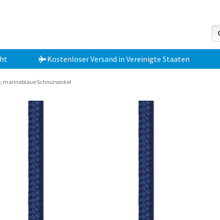
ht
Kostenloser Versand
in
Vereinigte Staaten
, marineblaue Schnürsenkel