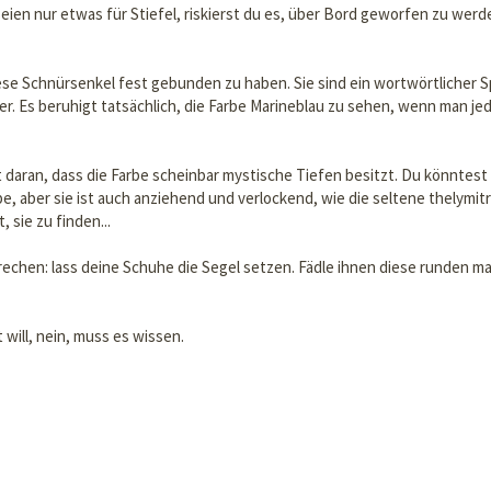
ien nur etwas für Stiefel, riskierst du es, über Bord geworfen zu werde
ese Schnürsenkel fest gebunden zu haben. Sie sind ein wortwörtlicher Sp
r. Es beruhigt tatsächlich, die Farbe Marineblau zu sehen, wenn man j
 daran, dass die Farbe scheinbar mystische Tiefen besitzt. Du könntes
 Farbe, aber sie ist auch anziehend und verlockend, wie die seltene thelym
 sie zu finden...
echen: lass deine Schuhe die Segel setzen. Fädle ihnen diese runden ma
 will, nein, muss es wissen.