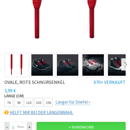
Ne
OVALE, ROTE SCHNÜRSENKEL
670+ VERKAUFT
3,99 €
LÄNGE (CM)
Länger für Stiefel »
70
90
110
130
150
HELFT MIR BEI DER LÄNGENWAHL
–
+
Paar
+ WARENKORB